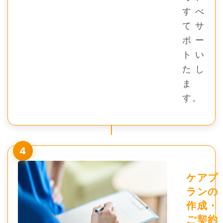
すべ
てサ
ポー
トい
たし
ま
す。
4
ケアプ
ランの
作成・
ご契約