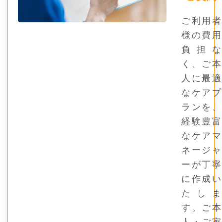
ご利用者
様の費用
負担な
く、ご本
人に最適
なケアプ
ランを、
経験豊富
なケアマ
ネージャ
ーが丁寧
に作成い
たしま
す。ご本
人・ご家