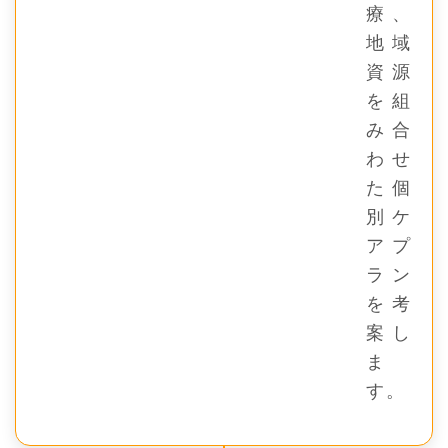
療、
地域
資源
を組
み合
わせ
た個
別ケ
アプ
ラン
を考
案し
ま
す。