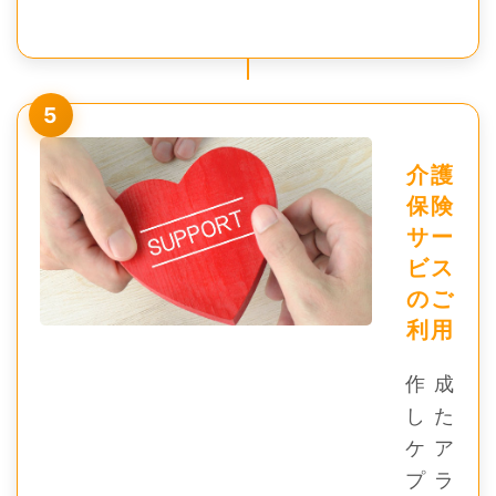
5
介護
保険
サー
ビス
のご
利用
作成
した
ケア
プラ