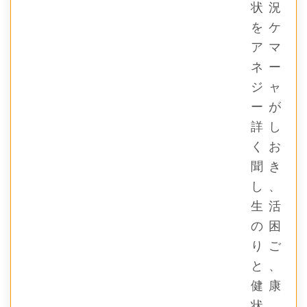
状況
をケ
アマ
ネー
ジャ
ーが
詳し
くお
聞き
し、
生活
の困
りご
と、
健康
状