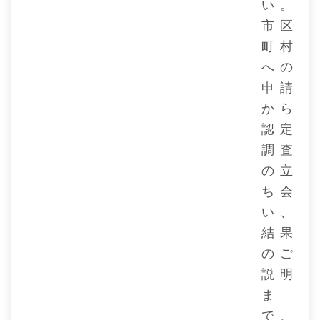
い。
市区
町村
への
申請
から
認定
調査
の立
ち会
い、
結果
のご
説明
ま
で、