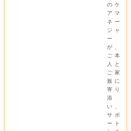
のケ
アマ
ネー
ジャ
ー
が、
ご本
人と
ご家
族に
寄り
添
い、
サポ
ート