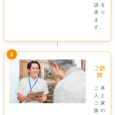
談を
承り
ま
す。
2
ご訪
問
ご本
人と
ご家
族の