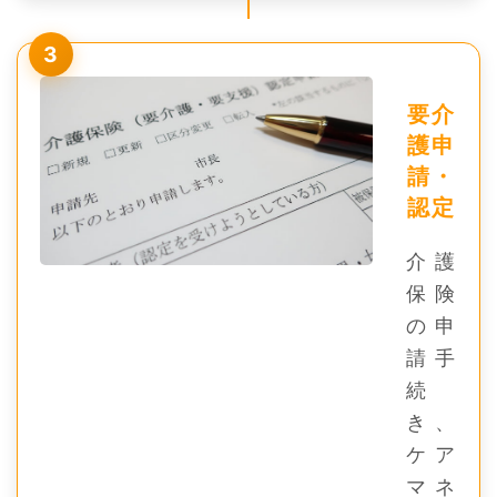
3
要介
護申
請・
認定
介護
保険
の申
請手
続
き、
ケア
マネ