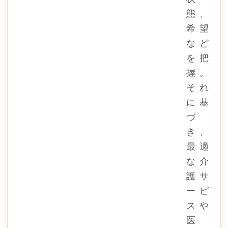
態、
希望
など
を把
握。
それ
に基
づ
き、
最適
な介
護サ
ービ
スや
医