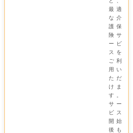
ど、
最適
な介
護保
険サ
ービ
スを
ご利
用い
ただ
けま
す。
サー
ビス
開始
後も