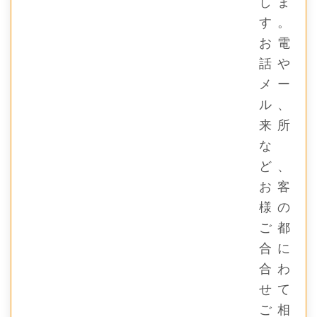
しま
す。
お電
話や
メー
ル、
来所
な
ど、
お客
様の
ご都
合に
合わ
せて
ご相