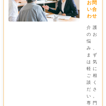
お問
い合
わせ
介護
のお
悩
み、
まず
は気
軽に
ご相
談く
ださ
い。
専門